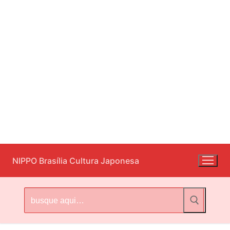
Pular
NIPPO Brasília Cultura Japonesa
para
o
conteúdo
Pesquisar
por: