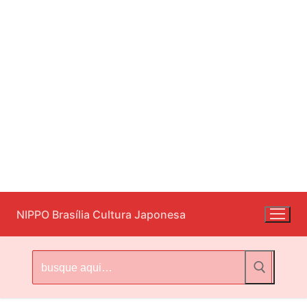
Pular
NIPPO Brasília Cultura Japonesa
para
o
conteúdo
Pesquisar
por: