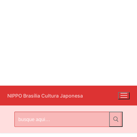
Pular
NIPPO Brasília Cultura Japonesa
para
o
conteúdo
Pesquisar
por: