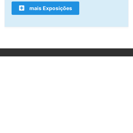
mais Exposições
POLÍTICA DE PRIVACIDADE - GDPR
QUEM SOMOS
O QUE FAZEMOS
HOME
REDE NIKKEI BRASIL