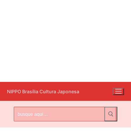
Pular
NIPPO Brasília Cultura Japonesa
para
o
conteúdo
Pesquisar
por: