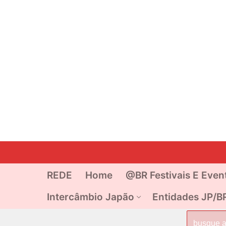
Pular
para
o
REDE
Home
@BR Festivais E Even
conteúdo
Intercâmbio Japão
Entidades JP/B
Pesquisar