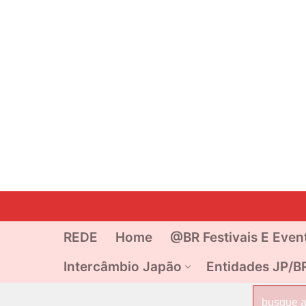
Pular
para
o
REDE
Home
@BR Festivais E Even
conteúdo
Intercâmbio Japão
Entidades JP/B
Pesquisar