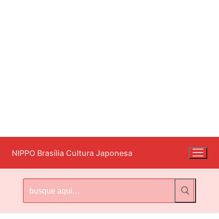
Pular
NIPPO Brasília Cultura Japonesa
para
o
conteúdo
Pesquisar
por: