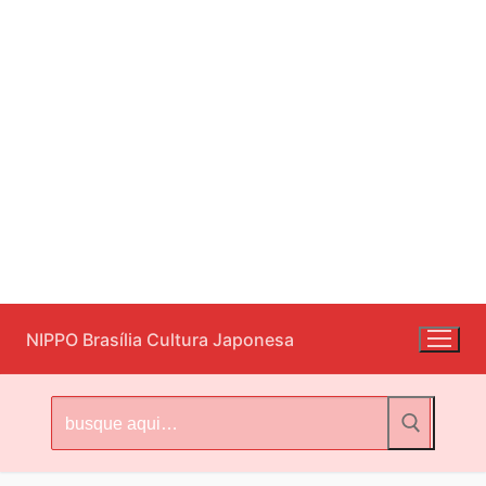
Pular
NIPPO Brasília Cultura Japonesa
para
o
conteúdo
Pesquisar
por: