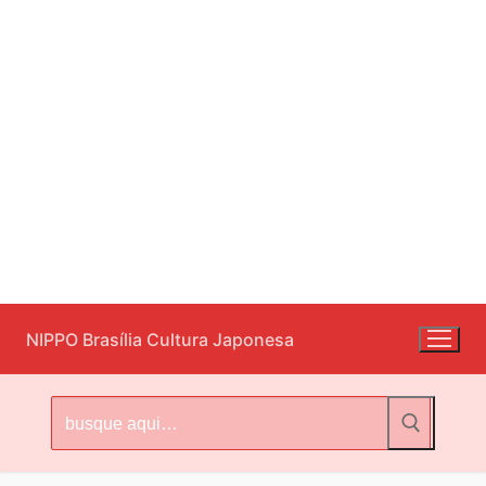
Pular
NIPPO Brasília Cultura Japonesa
para
o
conteúdo
Pesquisar
por: