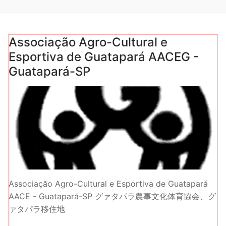
Associação Agro-Cultural e
Esportiva de Guatapará AACEG -
Guatapará-SP
Associação Agro-Cultural e Esportiva de Guatapará
AACE - Guatapará-SP グァタパラ農事文化体育協会、グ
ァタパラ移住地