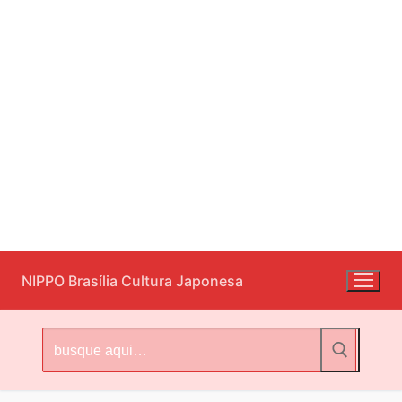
Pular
NIPPO Brasília Cultura Japonesa
para
o
conteúdo
Pesquisar
por: