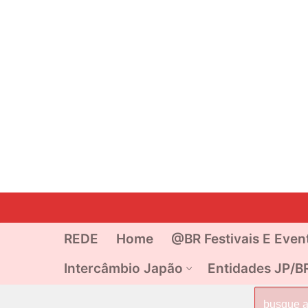
Pular
para
o
REDE
Home
@BR Festivais E Even
conteúdo
Intercâmbio Japão
Entidades JP/B
Pesquisar