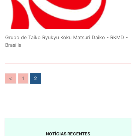
Grupo de Taiko Ryukyu Koku Matsuri Daiko - RKMD -
Brasília
Paginação
<
1
2
de
posts
NOTÍCIAS RECENTES