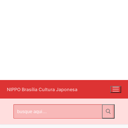
Pular
NIPPO Brasília Cultura Japonesa
para
o
conteúdo
Pesquisar
por: