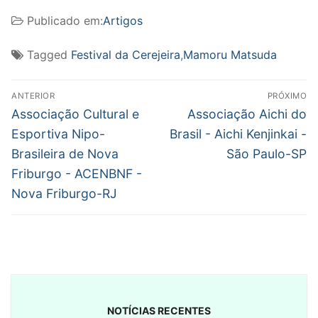
Publicado em:
Artigos
Tagged
Festival da Cerejeira
,
Mamoru Matsuda
Navegação
ANTERIOR
PRÓXIMO
de
Post
Próximo
Associação Cultural e
Associação Aichi do
anterior:
post:
Post
Esportiva Nipo-
Brasil - Aichi Kenjinkai -
Brasileira de Nova
São Paulo-SP
Friburgo - ACENBNF -
Nova Friburgo-RJ
NOTÍCIAS RECENTES