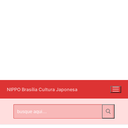
Pular
NIPPO Brasília Cultura Japonesa
para
o
conteúdo
Pesquisar
por: