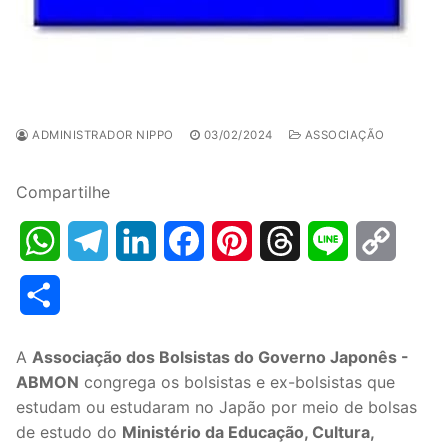
ADMINISTRADOR NIPPO
03/02/2024
ASSOCIAÇÃO
Compartilhe
WhatsApp
Telegram
LinkedIn
Facebook
Pinterest
Threads
Line
Copy
Link
Share
A
Associação dos Bolsistas do Governo Japonês -
ABMON
congrega os bolsistas e ex-bolsistas que
estudam ou estudaram no Japão por meio de bolsas
de estudo do
Ministério da Educação, Cultura,