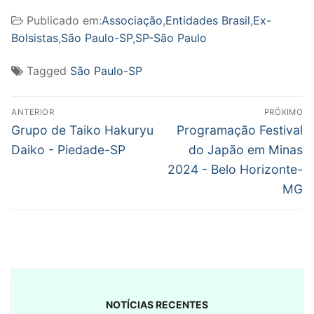
Publicado em:
Associação
,
Entidades Brasil
,
Ex-
Bolsistas
,
São Paulo-SP
,
SP-São Paulo
Tagged
São Paulo-SP
Navegação
ANTERIOR
PRÓXIMO
de
Post
Próximo
Grupo de Taiko Hakuryu
Programação Festival
anterior:
post:
Post
Daiko - Piedade-SP
do Japão em Minas
2024 - Belo Horizonte-
MG
NOTÍCIAS RECENTES