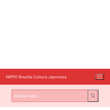
Pular
NIPPO Brasília Cultura Japonesa
para
o
conteúdo
Pesquisar
por: