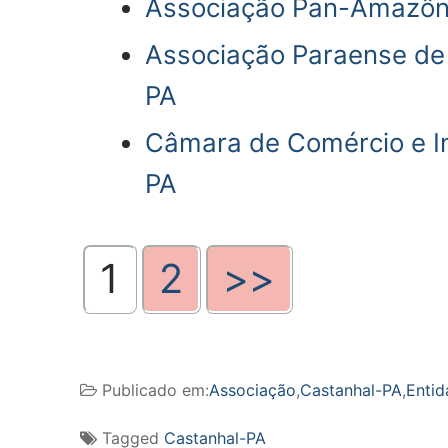
Associação Pan-Amazôni
Associação Paraense de 
PA
Câmara de Comércio e In
PA
1
2
>>
Publicado em:
Associação
,
Castanhal-PA
,
Entid
Tagged
Castanhal-PA