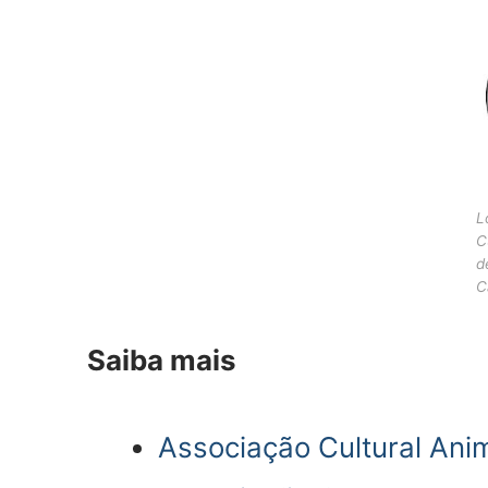
L
C
d
C
Saiba mais
Associação Cultural An