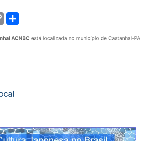
Copy
Share
Link
tanhal ACNBC
está localizada no município de Castanhal-PA
ocal