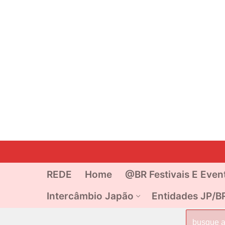
Pular
para
o
REDE
Home
@BR Festivais E Even
conteúdo
Intercâmbio Japão
Entidades JP/B
Pesquisar