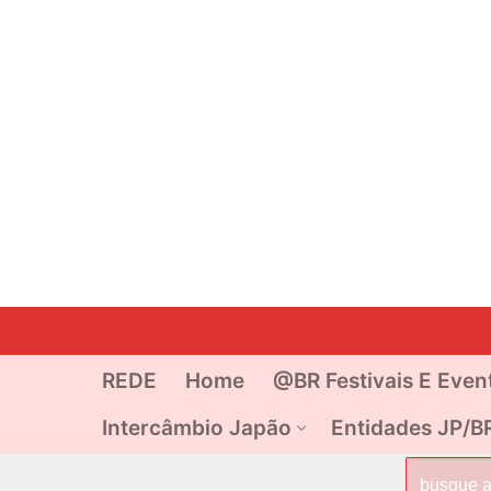
Pular
para
o
REDE
Home
@BR Festivais E Even
conteúdo
Intercâmbio Japão
Entidades JP/B
Pesquisar