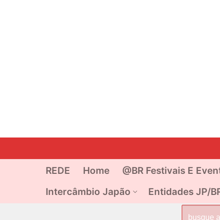
Pular
para
o
REDE
Home
@BR Festivais E Even
conteúdo
Intercâmbio Japão
Entidades JP/B
Pesquisar