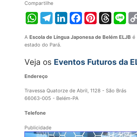
Compartilhe
WhatsApp
Telegram
LinkedIn
Facebook
Pinterest
Threads
Line
A
Escola de Língua Japonesa de Belém ELJB
é 
estado do Pará.
Veja os
Eventos Futuros da 
Endereço
Travessa Quatorze de Abril, 1128 - São Brás
66063-005 - Belém-PA
Telefone
Publicidade