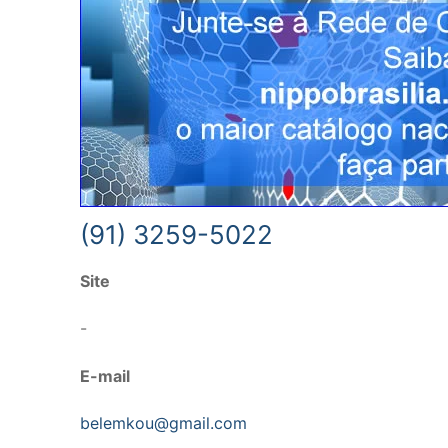
(91) 3259-5022
Site
-
E-mail
belemkou@gmail.com