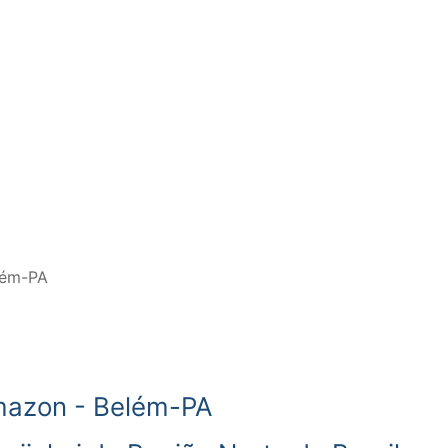
lém-PA
imazon - Belém-PA