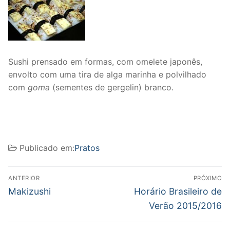
Sushi prensado em formas, com omelete japonês,
envolto com uma tira de alga marinha e polvilhado
com
goma
(sementes de gergelin) branco.
Publicado em:
Pratos
Navegação
ANTERIOR
PRÓXIMO
de
Post
Próximo
Makizushi
Horário Brasileiro de
anterior:
post:
Post
Verão 2015/2016