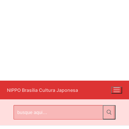
Pular
NIPPO Brasília Cultura Japonesa
para
o
conteúdo
Pesquisar
por: