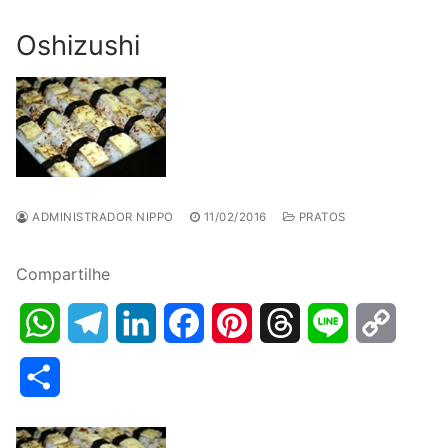
Oshizushi
ADMINISTRADOR NIPPO
11/02/2016
PRATOS
Compartilhe
WhatsApp
Telegram
LinkedIn
Facebook
Pinterest
Threads
Line
Copy
Link
Share