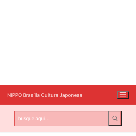
Pular
NIPPO Brasília Cultura Japonesa
para
o
conteúdo
Pesquisar
por: