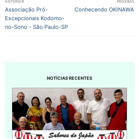
ANTERIOR
PRÓXIMO
de
Post
Próximo
Associação Pró-
Conhecendo OKINAWA
anterior:
post:
Post
Excepcionais Kodomo-
no-Sono - São Paulo-SP
NOTÍCIAS RECENTES