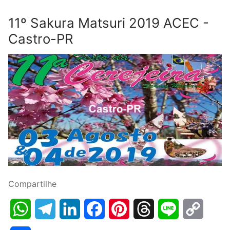
11º Sakura Matsuri 2019 ACEC -
Castro-PR
Compartilhe
WhatsApp
Telegram
LinkedIn
Facebook
Pinterest
Threads
Line
Copy
Link