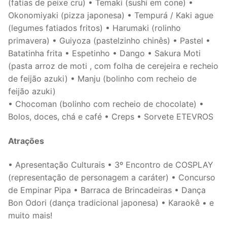
(fatias de peixe cru) • Temaki (sushi em cone) •
Okonomiyaki (pizza japonesa) • Tempurá / Kaki ague
(legumes fatiados fritos) • Harumaki (rolinho
primavera) • Guiyoza (pastelzinho chinês) • Pastel •
Batatinha frita • Espetinho • Dango • Sakura Moti
(pasta arroz de moti , com folha de cerejeira e recheio
de feijão azuki) • Manju (bolinho com recheio de
feijão azuki)
• Chocoman (bolinho com recheio de chocolate) •
Bolos, doces, chá e café • Creps • Sorvete ETEVROS
Atrações
• Apresentação Culturais • 3º Encontro de COSPLAY
(representação de personagem a caráter) • Concurso
de Empinar Pipa • Barraca de Brincadeiras • Dança
Bon Odori (dança tradicional japonesa) • Karaokê • e
muito mais!