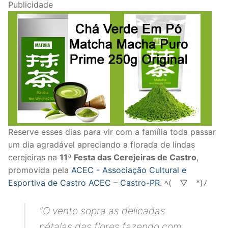
Publicidade
Reserve esses dias para vir com a família toda passar
um dia agradável apreciando a florada de lindas
cerejeiras na
11ª Festa das Cerejeiras de Castro
,
promovida pela
ACEC - Associação Cultural e
Esportiva de Castro ACEC – Castro-PR
. ﾍ(￣▽￣*)ﾉ
"O vento sopra as delicadas
pétalas das flores fazendo com