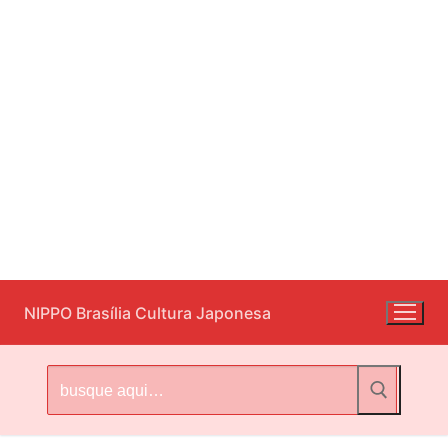
Pular
NIPPO Brasília Cultura Japonesa
para
o
conteúdo
Pesquisar
por: