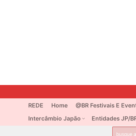
Pular
para
o
REDE
Home
@BR Festivais E Even
conteúdo
Intercâmbio Japão
Entidades JP/B
Pesquisar