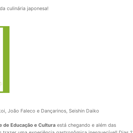
a culinária japonesa!
oi, João Faleco e Dançarinos, Seishin Daiko
 de Educação e Cultura
está chegando e além das
s trazer uma experiência gastronômica inesquecível! Dias 1