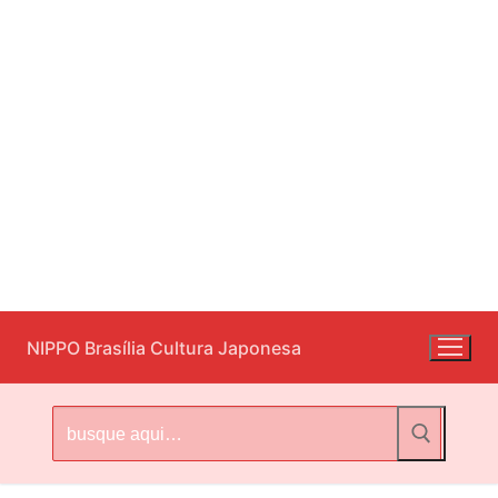
Pular
NIPPO Brasília Cultura Japonesa
para
o
conteúdo
Pesquisar
por: