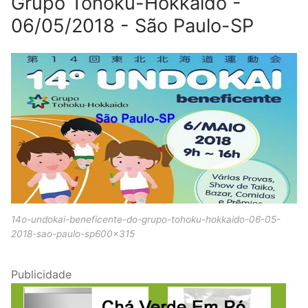
Grupo Tohoku-Hokkaido -
06/05/2018 - São Paulo-SP
14o-undokai-beneficente-do-grupo-tohoku-hokkaido-06-05-
2018-sao-paulo-sp600x315
Publicidade