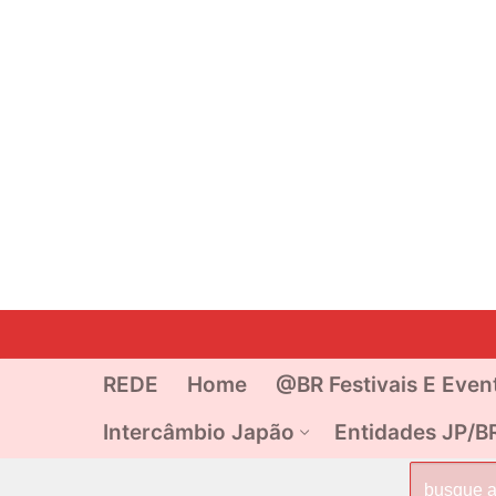
Pular
para
o
REDE
Home
@BR Festivais E Even
conteúdo
Intercâmbio Japão
Entidades JP/B
Pesquisar