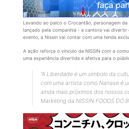
Levando ao palco o Crocantão, personagem da 
lançado pela companhia - a cantora vai diverti
evento, a Nissin vai contar com uma tenda excl
A ação reforça o vínculo da NISSIN com a comu
uma experiência divertida e afetiva para o públi
“A Liberdade é um símbolo da cultu
com uma artista como Nanase é um
ainda mais próximos dos nossos c
Marketing da NISSIN FOODS DO B