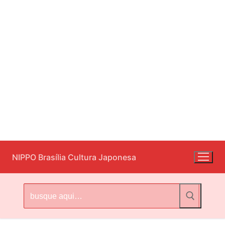
Pular
NIPPO Brasília Cultura Japonesa
para
o
conteúdo
Pesquisar
por: