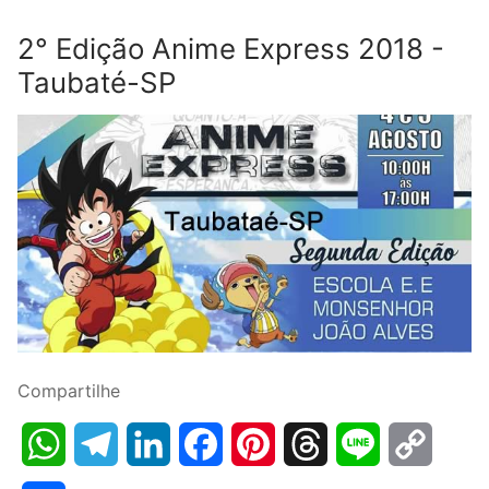
2° Edição Anime Express 2018 -
Taubaté-SP
Compartilhe
WhatsApp
Telegram
LinkedIn
Facebook
Pinterest
Threads
Line
Copy
Link