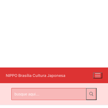
Pular
NIPPO Brasília Cultura Japonesa
para
o
conteúdo
Pesquisar
por: