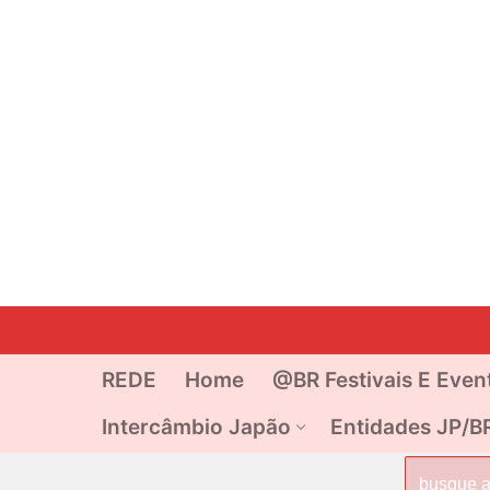
Pular
para
o
REDE
Home
@BR Festivais E Even
conteúdo
Intercâmbio Japão
Entidades JP/B
Pesquisar