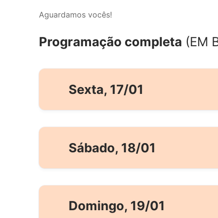
Aguardamos vocês!
Programação completa
(EM 
Sexta, 17/01
18h - Abertura ao Público
19h -
Grupo Todos Nós
Sábado, 18/01
20h - Megumi & Megumetes
21h -
Grupo Todos Nós
11h - Abertura ao Público
22h - Bon Odori
12h30 -
Grupo Todos Nós
Domingo, 19/01
13h30 -
Mitsuba Soran