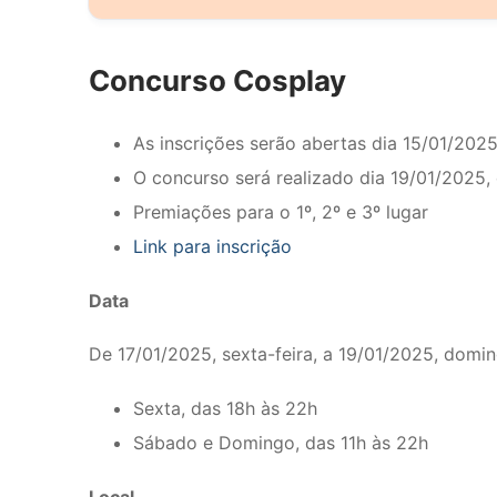
14h - Isadora Kataoka
11h - Abertura ao Público
14h30 -
Mizuho Wadaiko
Concurso Cosplay
12h30 -
Grupo Todos Nós
15h - Abertura Autoridades
13h - lkkon Taiko
16h - Sergio Tanigawa
As inscrições serão abertas dia 15/01/2025
13h30 - Sonho de Aloha
17h -
Mizuho Wadaiko
O concurso será realizado dia 19/01/2025,
14h - Fabia & Norton Miasake
18h - Rafael Yassunaga
Premiações para o 1º, 2º e 3º lugar
15h -
Elísios Anime Band
19h -
Mitsuba Soran
Link para inscrição
16h - Concurso Cosplay
19h30 - Shaka
Data
17h30 - Naomi Maeda
20h30 -
Grupo Todos Nós
18h15 - Premiação Concurso Cosplay
22h - Bon Odori
De 17/01/2025, sexta-feira, a 19/01/2025, domi
18h30 - lkkon Taiko
19h - Joe Hirata
Sexta, das 18h às 22h
20h -
Grupo Todos Nós
Sábado e Domingo, das 11h às 22h
21h - Bon Odori
Local