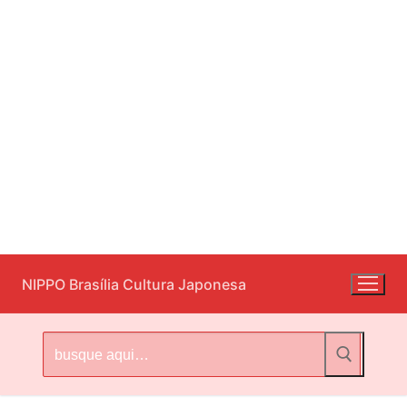
Pular
NIPPO Brasília Cultura Japonesa
para
o
conteúdo
Pesquisar
por: