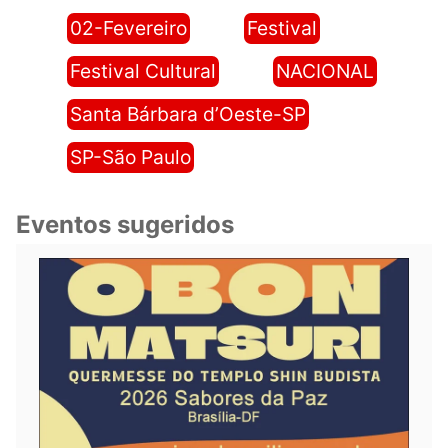
02-Fevereiro
Festival
Festival Cultural
NACIONAL
Santa Bárbara d’Oeste-SP
SP-São Paulo
Eventos sugeridos