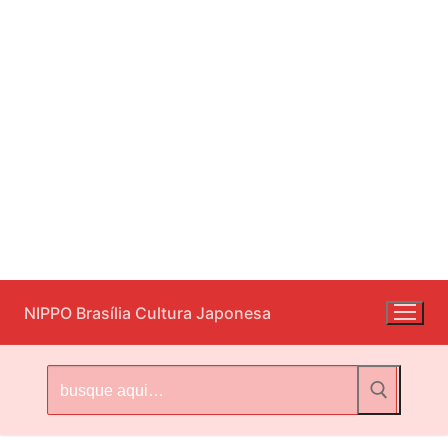
Pular
NIPPO Brasília Cultura Japonesa
para
o
conteúdo
Pesquisar
por: