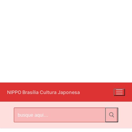
Pular
NIPPO Brasília Cultura Japonesa
para
o
conteúdo
Pesquisar
por: