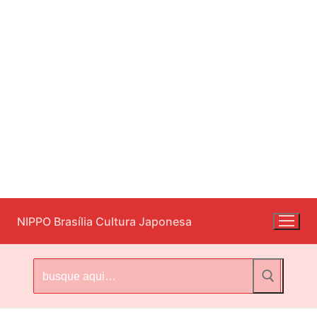
Pular
NIPPO Brasília Cultura Japonesa
para
o
conteúdo
Pesquisar
por: