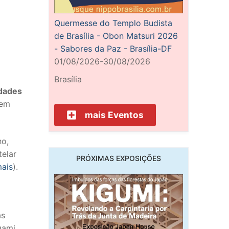
Quermesse do Templo Budista
de Brasília - Obon Matsuri 2026
- Sabores da Paz - Brasília-DF
01/08/2026-30/08/2026
Brasília
idades
bem
mais Eventos
ho,
telar
PRÓXIMAS EXPOSIÇÕES
mais
).
as
gami