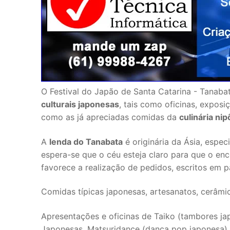
O Festival do Japão de Santa Catarina - Tanabat
culturais japonesas
, tais como oficinas, expos
como as já apreciadas comidas da
culinária nip
A
lenda do Tanabata
é originária da Ásia, espe
espera-se que o céu esteja claro para que o encon
favorece a realização de pedidos, escritos em 
Comidas típicas japonesas, artesanatos, cerâmi
Apresentações e oficinas de Taiko (tambores ja
Japonesas, Matsuridance (dança pop japonesa), 