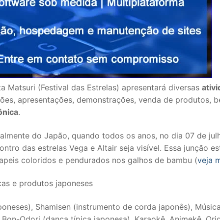
a Matsuri (Festival das Estrelas) apresentará diversas
ativ
ições, apresentações, demonstrações, venda de produtos, 
ônica
.
cialmente do Japão, quando todos os anos, no dia 07 de jul
tro das estrelas Vega e Altair seja visível. Essa junção es
papeis coloridos e pendurados nos galhos de bambu (
veja 
cas e produtos japoneses
poneses), Shamisen (instrumento de corda japonês), Músic
Bon-Odori (dança típica japonesa), Karaokê, Animekê, Ori