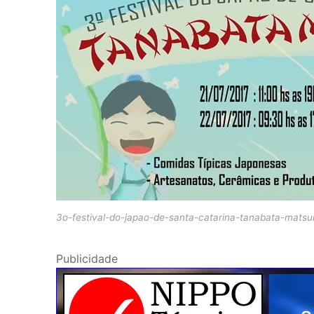
3o-festival-do-japao-de-santa-catarina-tanabata-matsu
Publicidade