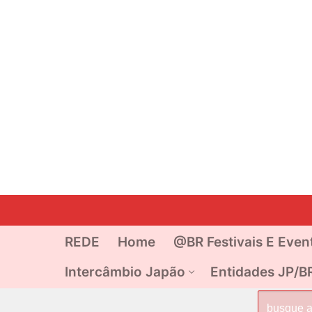
Pular
para
o
REDE
Home
@BR Festivais E Even
conteúdo
Intercâmbio Japão
Entidades JP/B
Pesquisar