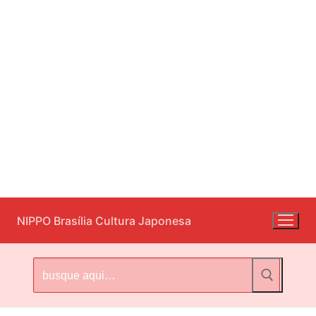
Pular
NIPPO Brasília Cultura Japonesa
para
o
conteúdo
Pesquisar
por: