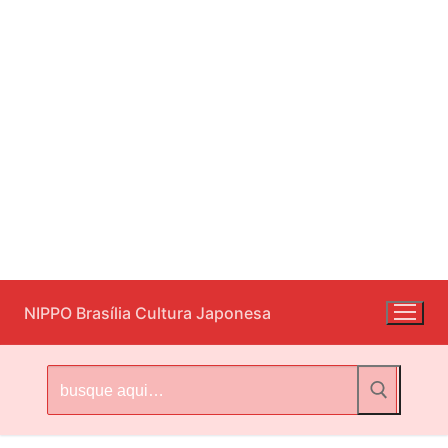
Pular
NIPPO Brasília Cultura Japonesa
para
o
conteúdo
Pesquisar
por: