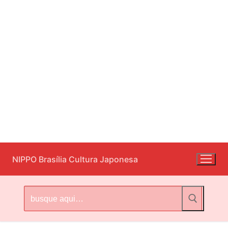
Pular
NIPPO Brasília Cultura Japonesa
para
o
conteúdo
Pesquisar
por: