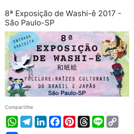
8ª Exposição de Washi-ê 2017 -
São Paulo-SP
Compartilhe
WhatsApp
Telegram
LinkedIn
Facebook
Pinterest
Threads
Line
Copy
Link