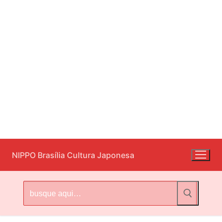
Pular
NIPPO Brasília Cultura Japonesa
para
o
conteúdo
Pesquisar
por: