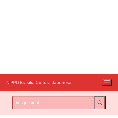
Pular
NIPPO Brasília Cultura Japonesa
para
o
conteúdo
Pesquisar
por: