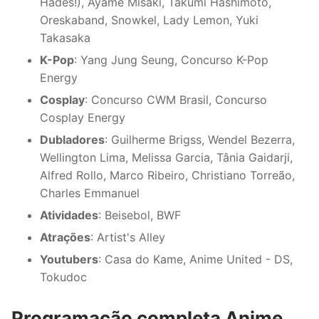
Hades!), Ayame Misaki, Takumi Hashimoto,
Oreskaband, Snowkel, Lady Lemon, Yuki
Takasaka
K-Pop
: Yang Jung Seung, Concurso K-Pop
Energy
Cosplay
: Concurso CWM Brasil, Concurso
Cosplay Energy
Dubladores
: Guilherme Brigss, Wendel Bezerra,
Wellington Lima, Melissa Garcia, Tânia Gaidarji,
Alfred Rollo, Marco Ribeiro, Christiano Torreão,
Charles Emmanuel
Atividades
: Beisebol, BWF
Atrações
: Artist's Alley
Youtubers
: Casa do Kame, Anime United - DS,
Tokudoc
Programação completa Anime