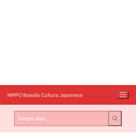
Pular
NIPPO Brasília Cultura Japonesa
para
o
conteúdo
Pesquisar
por: