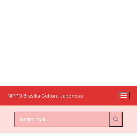
Pular
NIPPO Brasília Cultura Japonesa
para
o
conteúdo
Pesquisar
por: