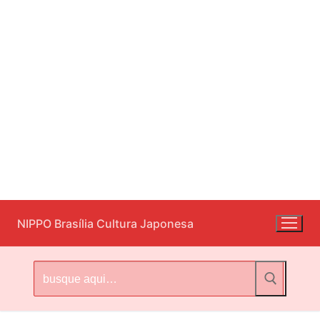
Pular
NIPPO Brasília Cultura Japonesa
para
o
conteúdo
Pesquisar
por: