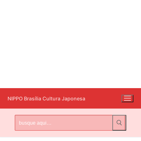
Pular
NIPPO Brasília Cultura Japonesa
para
o
conteúdo
Pesquisar
por: