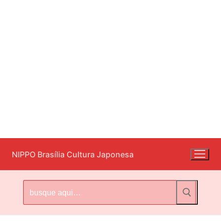
Pular
NIPPO Brasília Cultura Japonesa
para
o
conteúdo
Pesquisar
por: