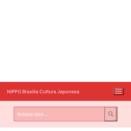
Pular
NIPPO Brasília Cultura Japonesa
para
o
conteúdo
Pesquisar
por: