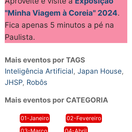
Aproveite e visite a
Exposição
"Minha Viagem à Coreia" 2024
.
Fica apenas 5 minutos a pé na
Paulista.
Mais eventos por TAGS
Inteligência Artificial
,
Japan House
,
JHSP
,
Robôs
Mais eventos por CATEGORIA
01-Janeiro
02-Fevereiro
03-Março
04-Abril