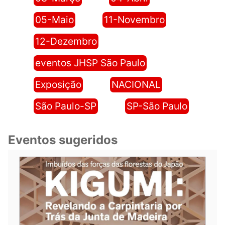
05-Maio
11-Novembro
12-Dezembro
eventos JHSP São Paulo
Exposição
NACIONAL
São Paulo-SP
SP-São Paulo
Eventos sugeridos