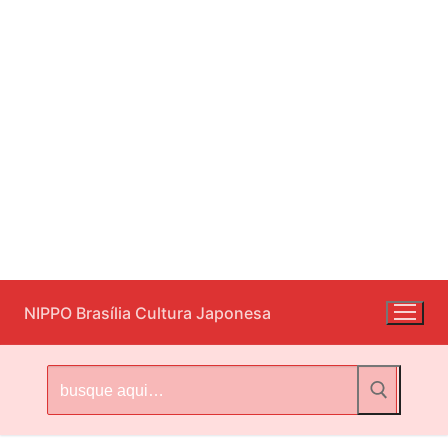
Pular
NIPPO Brasília Cultura Japonesa
para
o
conteúdo
Pesquisar
por: