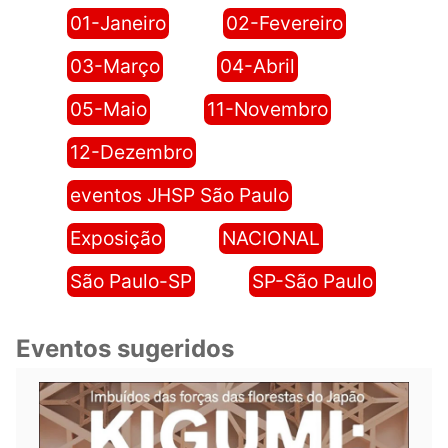
01-Janeiro
02-Fevereiro
03-Março
04-Abril
05-Maio
11-Novembro
12-Dezembro
eventos JHSP São Paulo
Exposição
NACIONAL
São Paulo-SP
SP-São Paulo
Eventos sugeridos