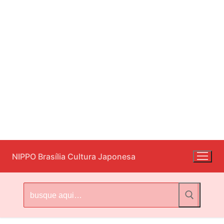
Pular
NIPPO Brasília Cultura Japonesa
para
o
conteúdo
Pesquisar
por: