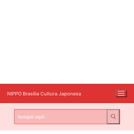
Pular
NIPPO Brasília Cultura Japonesa
para
o
conteúdo
Pesquisar
por: