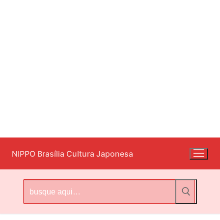
Pular
NIPPO Brasília Cultura Japonesa
para
o
conteúdo
Pesquisar
por: