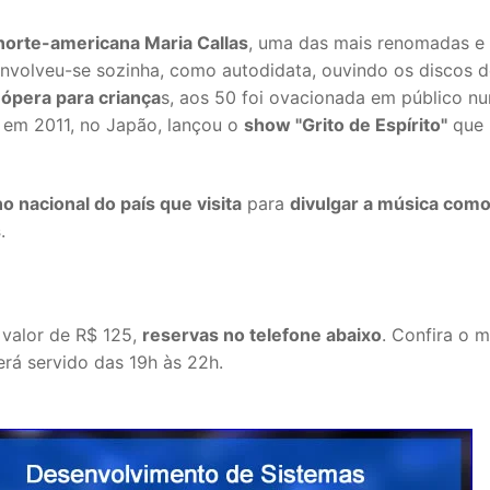
 norte-americana Maria Callas
, uma das mais renomadas e
envolveu-se sozinha, como autodidata, ouvindo os discos 
 ópera para criança
s, aos 50 foi ovacionada em público n
 em 2011, no Japão, lançou o
show "Grito de Espírito"
que 
no nacional do país que visita
para
divulgar a música com
s
.
valor de R$ 125,
reservas no telefone abaixo
. Confira o 
rá servido das 19h às 22h.