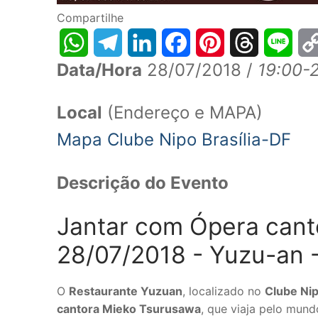
Compartilhe
Data/Hora
28/07/2018 /
19:00-
WhatsApp
Telegram
LinkedIn
Facebook
Pinterest
Threads
Line
Co
Lin
Local
(Endereço e MAPA)
Mapa Clube Nipo Brasília-DF
Descrição do Evento
Jantar com Ópera cant
28/07/2018 - Yuzu-an -
O
Restaurante Yuzuan
, localizado no
Clube Ni
cantora Mieko Tsurusawa
, que viaja pelo mun