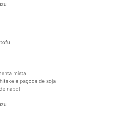
uzu
tofu
enta mista
hitake e paçoca de soja
 de nabo)
uzu