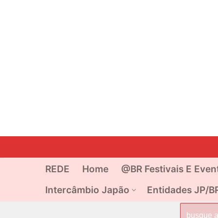
Pular
para
o
REDE
Home
@BR Festivais E Even
conteúdo
Intercâmbio Japão
Entidades JP/B
Pesquisar