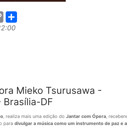
22:00
py
Share
k
ora Mieko Tsurusawa -
 Brasília-DF
po
, realiza mais uma edição do
Jantar com Ópera
, receben
do para
divulgar a música como um instrumento de paz e 