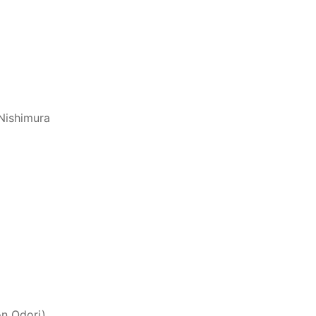
Nishimura
on Odori)