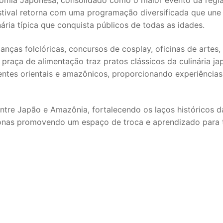
onomia Japonesa, consolidado como o maior evento da regi
tival retorna com uma programação diversificada que une 
nária típica que conquista públicos de todas as idades.
nças folclóricas, concursos de cosplay, oficinas de artes,
praça de alimentação traz pratos clássicos da culinária j
entes orientais e amazônicos, proporcionando experiências
 entre Japão e Amazônia, fortalecendo os laços históricos d
onas promovendo um espaço de troca e aprendizado para 