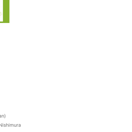
an)
Nishimura