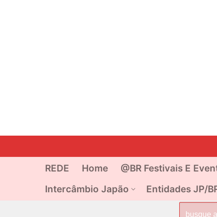
Pular
para
o
REDE
Home
@BR Festivais E Even
conteúdo
Intercâmbio Japão
Entidades JP/B
Pesquisar