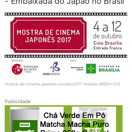
- Embaixada do Japão no Brasil
mostra-de-cinema-japones-outubro2017-brasilia-df600x315
Publicidade