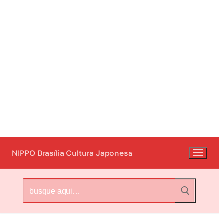
Pular
NIPPO Brasília Cultura Japonesa
para
o
conteúdo
Pesquisar
por: